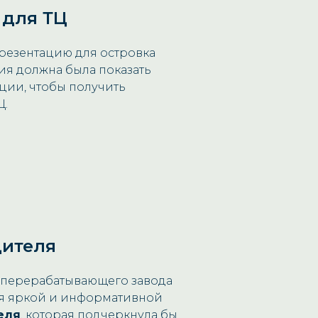
 для ТЦ
резентацию для островка
ция должна была показать
ции, чтобы получить
Ц.
дителя
перерабатывающего завода
ния яркой и информативной
еля
, которая подчеркнула бы