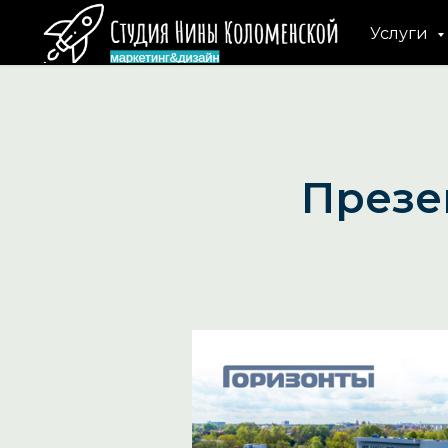
Главная
Презентации портфолио
/
Услуги
Презе