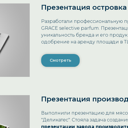
Презентация островка
Разработали профессиональную п
GRACE selective parfum. Презента
уникальность бренда и его продук
одобрение на аренду площади в Т
Смотреть
Презентация произво
Выполнили презентацию для мясо
"Деликатес". Стояла задача созда
презентации завода производит