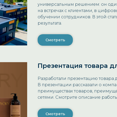
универсальным решением: он оди
на встречах с клиентами, в цифров
обучении сотрудников. В этой ста
результата.
Смотреть
Презентация товара дл
Разработали презентацию товара д
В презентации рассказали о комп
преимуществах товаров, преимуще
сетями. Смотрите описание работ
Смотреть